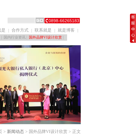
0898-66265183
就是
合作方式
联系就是
就是博客
|
|
|
|
点
|
国内行业资讯
|
国外品牌VI设计欣赏
|
页 >
新闻动态
> 国外品牌VI设计欣赏 > 正文