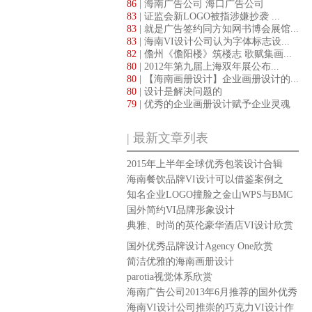
86
| 海南广告公司 海口广告公司
83
| 证监会新LOGO被指涉嫌抄袭 ...
83
| 就是广告签约同方知网书博会展馆...
83
| 海南VI设计公司认为字体标志设...
82
| 儋州《儋阳楼》筑楼志 歌赋集画...
80
| 2012年第九届上海双年展公布...
80
| 【海南画册设计】企业画册设计的...
80
| 设计是解决问题的
79
| 优秀的企业画册设计赋予企业灵魂
| 最新文章列表
2015年上半年全球优秀包装设计合辑
海南餐饮品牌VI设计可以借鉴案例之
TOAST&BACON品牌设计
知名企业LOGO撞脸之金山WPS与BMC
新LOGO设计
国外简约VI品牌形象设计
典雅、时尚的英伦豪华酒店VI设计欣赏
国外优秀品牌设计Agency One欣赏
简洁优雅的海南画册设计
parotia视觉体系欣赏
海南广告公司2013年6月推荐的国外优秀
标志设计作品
海南VI设计公司推崇的巧克力VI设计作