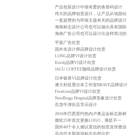
品
产品包装设计中很有爱的条形码设计
伟大的品牌创意设计，让产品从地面站
起来！
一套超赞的与环保主题有关的品牌设计
海南标志设计公司也可以做出具有国际
范的品牌设计作品
海南广告公司也可以设计出这样简洁的
标志
平面广告欣赏
国外名设计师品牌设计欣赏
LONG品牌VI设计欣赏
Koralj品牌VI设计欣赏
JACU COFFEE咖啡品牌设计欣赏
日本银座VI品牌设计欣赏
澳大利亚墨尔本工作室BRAVE品牌设计
欣赏
Feralcom品牌VI设计欣赏
NewBraga Hospital品牌形象设计欣赏
百货牛津街店导示设计
2016年巴西里约热内卢奥运会标志新鲜
出炉
微软25年首次更换LOGO，褒贬不一
国外40个令人难以置信的创意宣传册设
计灵感
马尔代夫新旅游标志自然出炉