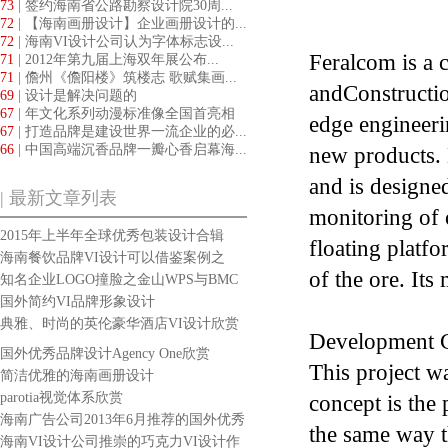
73
| 签约海南省公路勘察设计院30周...
72
| 【海南画册设计】企业画册设计的...
72
| 海南VI设计公司认为字体标志设...
Feralcom is a 
71
| 2012年第九届上海双年展公布...
71
| 儋州《儋阳楼》筑楼志 歌赋集画...
andConstructio
69
| 设计是解决问题的
67
| 年文化系列动漫标准像全国首亮相
edge engineeri
67
| 打造品牌是建设世界一流企业的必...
66
| 中国高端沉香品牌一瓣心香启幕海...
new products. 
and is designe
| 最新文章列表
monitoring of o
2015年上半年全球优秀包装设计合辑
floating platf
海南餐饮品牌VI设计可以借鉴案例之
of the ore. It
TOAST&BACON品牌设计
知名企业LOGO撞脸之金山WPS与BMC
新LOGO设计
国外简约VI品牌形象设计
典雅、时尚的英伦豪华酒店VI设计欣赏
Development 
国外优秀品牌设计Agency One欣赏
This project w
简洁优雅的海南画册设计
parotia视觉体系欣赏
concept is the
海南广告公司2013年6月推荐的国外优秀
the same way t
标志设计作品
海南VI设计公司推崇的巧克力VI设计作