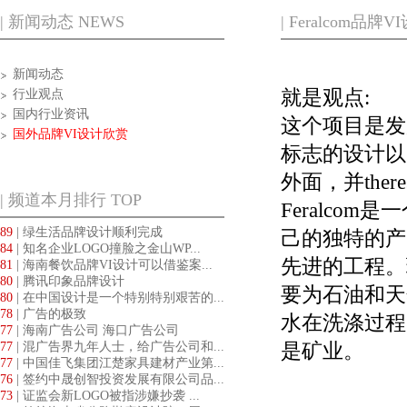
| 新闻动态 NEWS
| Feralcom品牌
新闻动态
就是观点:
行业观点
国内行业资讯
这个项目是发
国外品牌VI设计欣赏
标志的设计以
外面，并the
| 频道本月排行 TOP
Feralco
89
| 绿生活品牌设计顺利完成
己的独特的产
84
| 知名企业LOGO撞脸之金山WP...
先进的工程。
81
| 海南餐饮品牌VI设计可以借鉴案...
80
| 腾讯印象品牌设计
要为石油和天
80
| 在中国设计是一个特别特别艰苦的...
78
| 广告的极致
水在洗涤过程
77
| 海南广告公司 海口广告公司
是矿业。
77
| 混广告界九年人士，给广告公司和...
77
| 中国佳飞集团江楚家具建材产业第...
76
| 签约中晟创智投资发展有限公司品...
73
| 证监会新LOGO被指涉嫌抄袭 ...