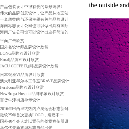
the outside and
品
产品包装设计中很有爱的条形码设计
伟大的品牌创意设计，让产品从地面站
起来！
一套超赞的与环保主题有关的品牌设计
海南标志设计公司也可以做出具有国际
范的品牌设计作品
海南广告公司也可以设计出这样简洁的
标志
平面广告欣赏
国外名设计师品牌设计欣赏
LONG品牌VI设计欣赏
Koralj品牌VI设计欣赏
JACU COFFEE咖啡品牌设计欣赏
日本银座VI品牌设计欣赏
澳大利亚墨尔本工作室BRAVE品牌设计
欣赏
Feralcom品牌VI设计欣赏
NewBraga Hospital品牌形象设计欣赏
百货牛津街店导示设计
2016年巴西里约热内卢奥运会标志新鲜
出炉
微软25年首次更换LOGO，褒贬不一
国外40个令人难以置信的创意宣传册设
计灵感
马尔代夫新旅游标志自然出炉