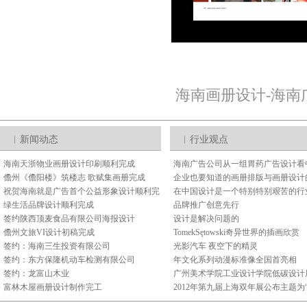
海南画册设计-海南
︱新闻动态
︱行业观点
海南天浙物业画册设计印刷顺利完成
海南广告公司从一组胃药广告设计看
儋州《儋阳楼》筑楼志 歌赋集画册完成
化差异
企业也要知道的画册排版与画册设计
祝贺海南就是广告首个公益形象设计顺利完
在中国设计是一个特别特别艰苦的行
成
绿生活品牌设计顺利完成
品牌推广创意先行
签约陕西顶麦食品有限公司海报设计
设计是解决问题的
儋州文旅VI设计初稿完成
TomekSętowski奇异世界的插画欣赏
签约：海南三生投资有限公司
光影汽车 夜空下的精灵
签约：东方保隆机动车检测有限公司
年文化系列动漫标准像全国首亮相
签约：龙富山木业
广州美术学院工业设计学院低碳设计
富林木屋画册设计制作完工
开幕
2012年第九届上海双年展公布主题为
发电”