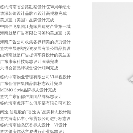
计
签约海南省公路勘察设计院30周年纪念
画册
致深装饰设计品牌VI设计高规格完成
美加宝（美国）品牌设计完成
中国佳飞集团江楚家具建材产业第一城
VI设计
海南就是广告有限公司签约美加宝（美
国）月子中心企业形象设计
海南广告公司收集各界精美的折页设计
及设计阐述
签约中晟创智投资发展有限公司品牌设
计
由海南就是广告提供车身设计的美兰国
际机场巴士全新亮相
广东康帝科技标志设计圆满完成
六博会馆品牌视觉设计顺利完成
签约中南物业管理有限公司VI导视设计
制作
广东佰儒仨集团品牌标志设计完成
MOMO Style品牌标志设计完成
签约广东佰儒仨集团品牌标志设计
签约海南虎拜车友俱乐部有限公司VI设
计
闲逸,仙境般的“香逸坊”品牌标志设计顺
利完成
签约海南亿丰小额贷款公司进行标志设
计
签约海南仙岛沉香标志设计，VI设计
签约肇庆炜达贸易进行企业标志设计