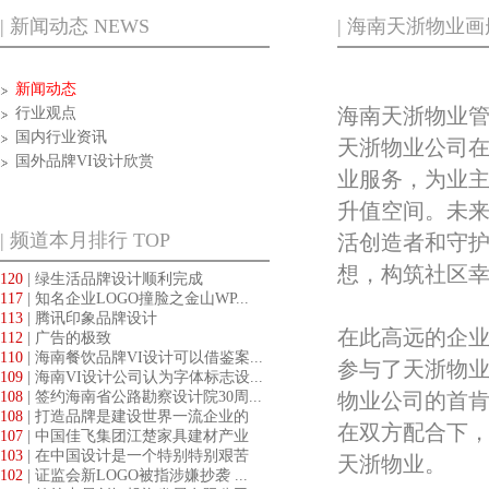
| 新闻动态 NEWS
| 海南天浙物业
新闻动态
海南天浙物业管
行业观点
国内行业资讯
天浙物业公司在
国外品牌VI设计欣赏
业服务，为业
升值空间。未来
| 频道本月排行 TOP
活创造者和守护
想，构筑社区
120
| 绿生活品牌设计顺利完成
117
| 知名企业LOGO撞脸之金山WP...
113
| 腾讯印象品牌设计
在此高远的企
112
| 广告的极致
110
| 海南餐饮品牌VI设计可以借鉴案...
参与了天浙物
109
| 海南VI设计公司认为字体标志设...
108
| 签约海南省公路勘察设计院30周...
物业公司的首肯
108
| 打造品牌是建设世界一流企业的
在双方配合下
必...
107
| 中国佳飞集团江楚家具建材产业
第...
103
| 在中国设计是一个特别特别艰苦
天浙物业。
的...
102
| 证监会新LOGO被指涉嫌抄袭 ...