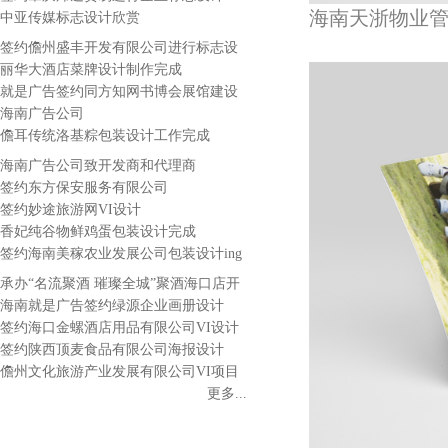
海南天浙物业
中亚传媒标志设计欣赏
签约儋州盛丰开发有限公司进行标志设
计
丽华大酒店菜牌设计制作完成
就是广告签约同方知网书博会展馆建设
海南广告公司
儋耳传统洛基粽包装设计工作完成
海南广告公司致开发商和代理商
签约东方保安服务有限公司
签约妙途旅游网VI设计
香妃纯谷物鲜鸡蛋包装设计完成
签约海南美稼农业发展公司包装设计ing
承办“名流聚酒 璀璨全城”聚酒海口店开
业酒会
海南就是广告签约绿源企业画册设计
签约海口金螺酒店用品有限公司VI设计
签约陕西顶麦食品有限公司海报设计
儋州文化旅游产业发展有限公司VI项目
顺利完工
更多...