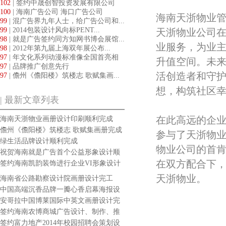
102
| 签约中晟创智投资发展有限公司
品...
100
| 海南广告公司 海口广告公司
海南天浙物业管
99
| 混广告界九年人士，给广告公司和...
99
| 2014包装设计风向标PENT...
天浙物业公司在
98
| 就是广告签约同方知网书博会展馆...
业服务，为业
98
| 2012年第九届上海双年展公布...
97
| 年文化系列动漫标准像全国首亮相
升值空间。未来
97
| 品牌推广创意先行
活创造者和守护
97
| 儋州《儋阳楼》筑楼志 歌赋集画...
想，构筑社区
| 最新文章列表
在此高远的企
海南天浙物业画册设计印刷顺利完成
儋州《儋阳楼》筑楼志 歌赋集画册完成
参与了天浙物
绿生活品牌设计顺利完成
物业公司的首肯
祝贺海南就是广告首个公益形象设计顺
利完成
在双方配合下
签约海南凯韵装饰进行企业VI形象设计
天浙物业。
海南省公路勘察设计院画册设计完工
中国高端沉香品牌一瓣心香启幕海报设
计完成
安哥拉中国博莱国际中英文画册设计完
成
签约海南农博商城广告设计、制作、推
广
签约富力地产2014年校园招聘会策划设