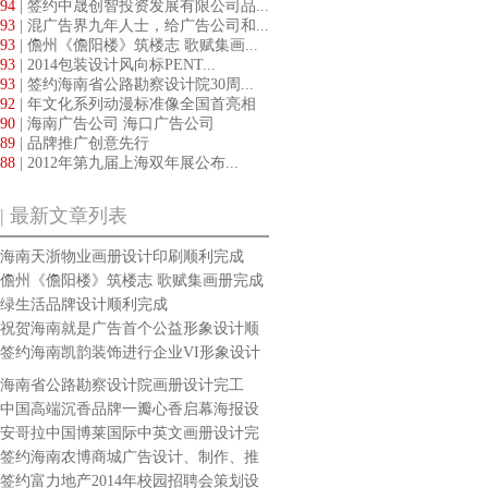
94
| 签约中晟创智投资发展有限公司品...
93
| 混广告界九年人士，给广告公司和...
93
| 儋州《儋阳楼》筑楼志 歌赋集画...
93
| 2014包装设计风向标PENT...
93
| 签约海南省公路勘察设计院30周...
92
| 年文化系列动漫标准像全国首亮相
90
| 海南广告公司 海口广告公司
89
| 品牌推广创意先行
88
| 2012年第九届上海双年展公布...
| 最新文章列表
海南天浙物业画册设计印刷顺利完成
儋州《儋阳楼》筑楼志 歌赋集画册完成
绿生活品牌设计顺利完成
祝贺海南就是广告首个公益形象设计顺
利完成
签约海南凯韵装饰进行企业VI形象设计
海南省公路勘察设计院画册设计完工
中国高端沉香品牌一瓣心香启幕海报设
计完成
安哥拉中国博莱国际中英文画册设计完
成
签约海南农博商城广告设计、制作、推
广
签约富力地产2014年校园招聘会策划设