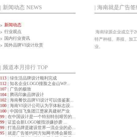
| 新闻动态 NEWS
| 海南就是广告
新闻动态
行业观点
海南绿源企业成立于2
国内行业资讯
特产种植、养殖、加
国外品牌VI设计欣赏
业。
| 频道本月排行 TOP
113
| 绿生活品牌设计顺利完成
112
| 知名企业LOGO撞脸之金山WP...
107
| 广告的极致
104
| 腾讯印象品牌设计
102
| 海南餐饮品牌VI设计可以借鉴案...
100
| 海南VI设计公司认为字体标志设...
100
| 中国佳飞集团江楚家具建材产业
第...
99
| 在中国设计是一个特别特别艰苦的...
99
| 证监会新LOGO被指涉嫌抄袭 ...
99
| 打造品牌是建设世界一流企业的必...
95
| 就是广告签约同方知网书博会展馆...