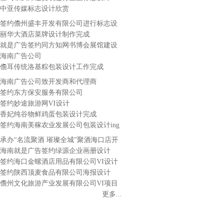
中亚传媒标志设计欣赏
签约儋州盛丰开发有限公司进行标志设
计
丽华大酒店菜牌设计制作完成
就是广告签约同方知网书博会展馆建设
海南广告公司
儋耳传统洛基粽包装设计工作完成
海南广告公司致开发商和代理商
签约东方保安服务有限公司
签约妙途旅游网VI设计
香妃纯谷物鲜鸡蛋包装设计完成
签约海南美稼农业发展公司包装设计ing
承办“名流聚酒 璀璨全城”聚酒海口店开
业酒会
海南就是广告签约绿源企业画册设计
签约海口金螺酒店用品有限公司VI设计
签约陕西顶麦食品有限公司海报设计
儋州文化旅游产业发展有限公司VI项目
顺利完工
更多...