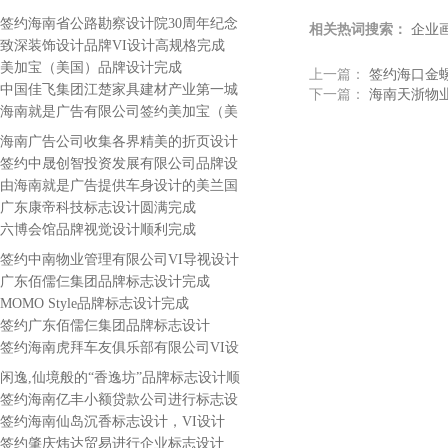
计
签约海南省公路勘察设计院30周年纪念
相关热词搜索：
企业
画册
致深装饰设计品牌VI设计高规格完成
美加宝（美国）品牌设计完成
上一篇：
签约海口金
中国佳飞集团江楚家具建材产业第一城
下一篇：
海南天浙物
VI设计
海南就是广告有限公司签约美加宝（美
国）月子中心企业形象设计
海南广告公司收集各界精美的折页设计
及设计阐述
签约中晟创智投资发展有限公司品牌设
计
由海南就是广告提供车身设计的美兰国
际机场巴士全新亮相
广东康帝科技标志设计圆满完成
六博会馆品牌视觉设计顺利完成
签约中南物业管理有限公司VI导视设计
制作
广东佰儒仨集团品牌标志设计完成
MOMO Style品牌标志设计完成
签约广东佰儒仨集团品牌标志设计
签约海南虎拜车友俱乐部有限公司VI设
计
闲逸,仙境般的“香逸坊”品牌标志设计顺
利完成
签约海南亿丰小额贷款公司进行标志设
计
签约海南仙岛沉香标志设计，VI设计
签约肇庆炜达贸易进行企业标志设计